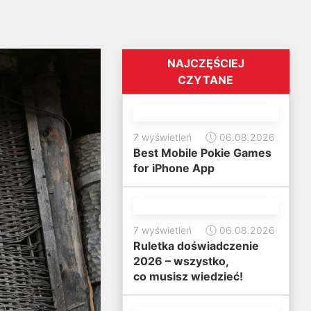
NAJCZĘŚCIEJ
CZYTANE
7 wyświetleń
06.08.2026
Best Mobile Pokie Games
for iPhone App
7 wyświetleń
06.08.2026
Ruletka doświadczenie
2026 – wszystko,
co musisz wiedzieć!