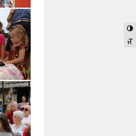
Toggl
Toggl