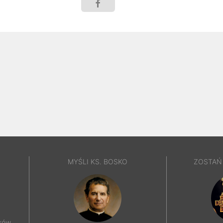
MYŚLI KS. BOSKO
ZOSTAŃ
aków