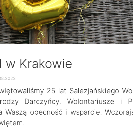
 w Krakowie
08.2022
więtowaliśmy 25 lat Salezjańskiego Wol
rodzy Darczyńcy, Wolontariusze i Pr
a Waszą obecność i wsparcie. Wczoraj
więtem.