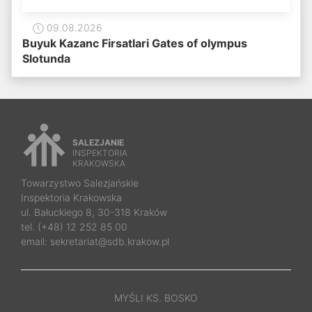
09.08.2026
Buyuk Kazanc Firsatlari Gates of olympus
Slotunda
SALEZJANIE
INSPEKTORIA
KRAKOWSKA
Towarzystwo Salezjańskie
Inspektoria Krakowska
ul. Bałuckiego 8, 30-318 Kraków
tel. (+48) 12 252 85 00
email: sekretariat@sdb.krakow.pl
MYŚLI KS. BOSKO