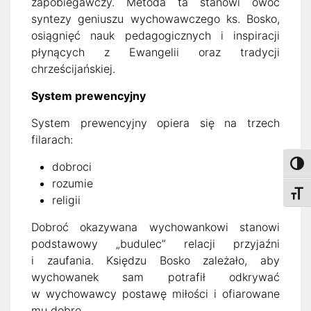
zapobiegawczy. Metoda ta stanowi owoc
syntezy geniuszu wychowawczego ks. Bosko,
osiągnięć nauk pedagogicznych i inspiracji
płynących z Ewangelii oraz tradycji
chrześcijańskiej.
System prewencyjny
System prewencyjny opiera się na trzech
filarach:
dobroci
Toggl
rozumie
Toggl
religii
Dobroć okazywana wychowankowi stanowi
podstawowy „budulec” relacji przyjaźni
i zaufania. Księdzu Bosko zależało, aby
wychowanek sam potrafił odkrywać
w wychowawcy postawę miłości i ofiarowane
mu dobro.