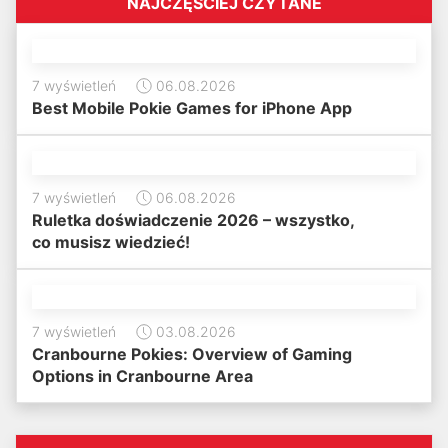
NAJCZĘŚCIEJ CZYTANE
7 wyświetleń
06.08.2026
Best Mobile Pokie Games for iPhone App
7 wyświetleń
06.08.2026
Ruletka doświadczenie 2026 – wszystko,
co musisz wiedzieć!
7 wyświetleń
03.08.2026
Cranbourne Pokies: Overview of Gaming
Options in Cranbourne Area