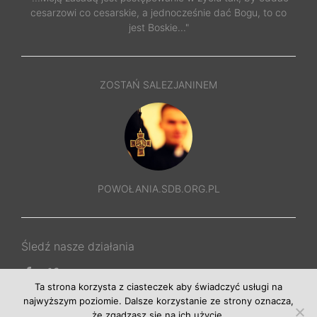
cesarzowi co cesarskie, a jednocześnie dać Bogu, to co
jest Boskie..."
ZOSTAŃ SALEZJANINEM
POWOŁANIA.SDB.ORG.PL
Śledź nasze działania
Ta strona korzysta z ciasteczek aby świadczyć usługi na
najwyższym poziomie. Dalsze korzystanie ze strony oznacza,
© 2020 Towarzystwo Salezjańskie Inspektoria Krakowska
że zgadzasz się na ich użycie.