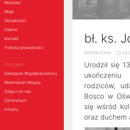
Młodzież
Misje
Aktualności
Galerie
bł. ks. 
Kontakt
Polityka prywatności
INSPEKTORIA
28.
Urodził się 1
POLECAMY
Salezjanie Współpracownicy
ukończeniu 
Wolontariat Misyjny
rodziców, ud
Dołącz do nas
Bosco w Oświ
Seminarium
się wśród kol
Infoans
oraz duchem 