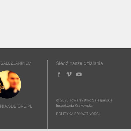
Śledź nasze działania
 SALEZJANINEM
© 2020 Towarzystwo Salezjańskie
Inspektoria Krakowska
IA.SDB.ORG.PL
POLITYKA PRYWATNOŚCI