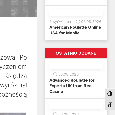
5 wyświetleń
05.08.2026
American Roulette Online
USA for Mobile
OSTATNIO DODANE
szowa. Po
yczeniem
. Księdza
06.08.2026
Advanced Roulette for
wyróżniał
Experts UK from Real
Casino
bożnością
Toggl
Toggl
06.08.2026