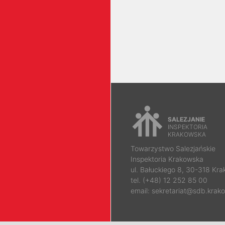
SALEZJANIE
INSPEKTORIA
KRAKOWSKA
Towarzystwo Salezjańskie
Inspektoria Krakowska
ul. Bałuckiego 8, 30-318 Kr
tel. (+48) 12 252 85 00
email: sekretariat@sdb.krako