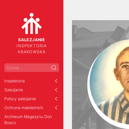
SALEZJANIE
INSPEKTORIA
KRAKOWSKA
Inspektoria
Salezjanie
Polscy salezjanie
Ochrona małoletnich
Archiwum Magazynu Don
Bosco