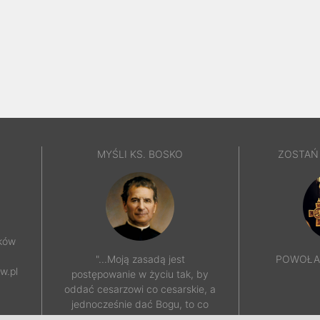
MYŚLI KS. BOSKO
ZOSTAŃ
aków
"...Moją zasadą jest
POWOŁAN
w.pl
postępowanie w życiu tak, by
oddać cesarzowi co cesarskie, a
jednocześnie dać Bogu, to co
jest Boskie..."