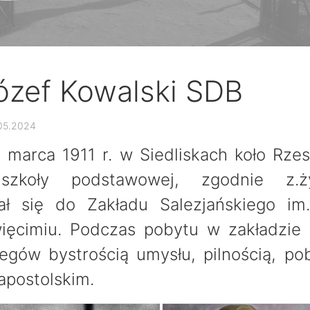
Józef Kowalski SDB
05.2024
3 marca 1911 r. w Siedliskach koło Rze
szkoły podstawowej, zgodnie z.ż
ał się do Zakładu Salezjańskiego im
ęcimiu. Podczas pobytu w zakładzie 
egów bystrością umysłu, pilnością, po
apostolskim.